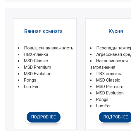
Ванная комната
Кухня
Повышенная влажность
Перепады темпе
ПВХ-пленка
Агрессивная сре
MSD Classic
Накапливаются
MSD Premium
загрязнения
MSD Evolution
ПВХ полотна
Pongs
MSD Classic
LumFer
MSD Premium
MSD Evolution
Pongs
LumFer
ПОДРОБНЕЕ
ПОДРОБНЕЕ