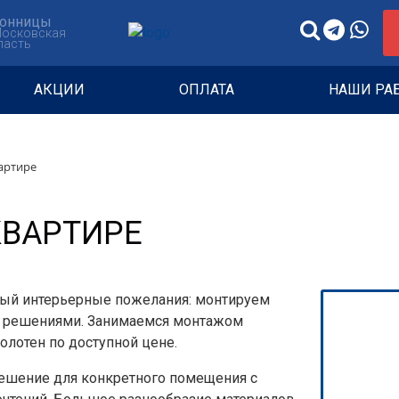
онницы
Московская
ласть
АКЦИИ
ОПЛАТА
НАШИ РА
артире
КВАРТИРЕ
бый интерьерные пожелания: монтируем
 решениями. Занимаемся монтажом
олотен по доступной цене.
ешение для конкретного помещения с