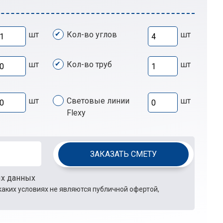
шт
Кол-во углов
шт
шт
Кол-во труб
шт
шт
Световые линии
шт
Flexy
ЗАКАЗАТЬ СМЕТУ
ых данных
каких условиях не являются публичной офертой,