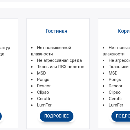
Гостиная
Кори
ратур
Нет повышенной
Нет повы
да
влажности
влажности
Не агрессивная среда
Не агресс
Ткань или ПВХ полотно
Ткань или
MSD
MSD
Pongs
Pongs
Descor
Descor
Clipso
Clipso
Cerutti
Cerutti
LumFer
LumFer
ПОДРОБНЕЕ
ПОДРО