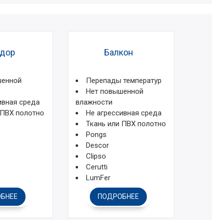
дор
Балкон
шенной
Перепады температур
Нет повышенной
ивная среда
влажности
 ПВХ полотно
Не агрессивная среда
Ткань или ПВХ полотно
Pongs
Descor
Clipso
Cerutti
LumFer
БНЕЕ
ПОДРОБНЕЕ