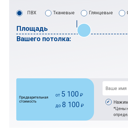
ПВХ
Тканевые
Глянцевые
Площадь
Вашего потолка:
5 100
от
₽
Предварительная
стоимость
Нажима
8 100
до
₽
*Цены н
опреде