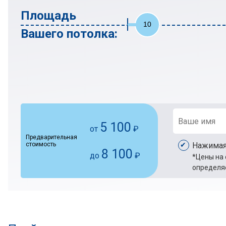
Площадь
10
Вашего потолка:
5 100
от
₽
Предварительная
стоимость
Нажимая
8 100
до
₽
*Цены на 
определяе