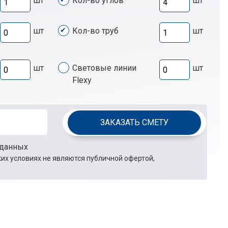
шт
Кол-во углов
шт
шт
Кол-во труб
шт
шт
Световые линии
шт
Flexy
ЗАКАЗАТЬ СМЕТУ
 данных
их условиях не являются публичной офертой,